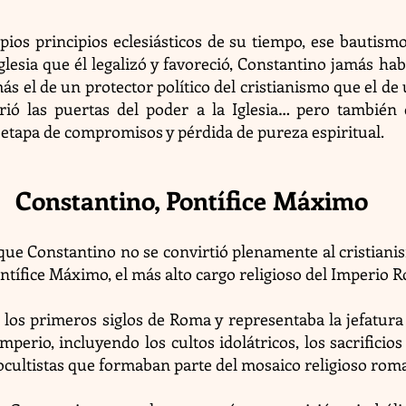
ios principios eclesiásticos de su tiempo, ese bautismo 
glesia que él legalizó y favoreció, Constantino jamás ha
más el de un protector político del cristianismo que el de 
ó las puertas del poder a la Iglesia… pero también q
etapa de compromisos y pérdida de pureza espiritual.
Constantino, Pontífice Máximo
 que Constantino no se convirtió plenamente al cristiani
ontífice Máximo, el más alto cargo religioso del Imperio 
de los primeros siglos de Roma y representaba la jefatur
imperio, incluyendo los cultos idolátricos, los sacrific
 ocultistas que formaban parte del mosaico religioso rom