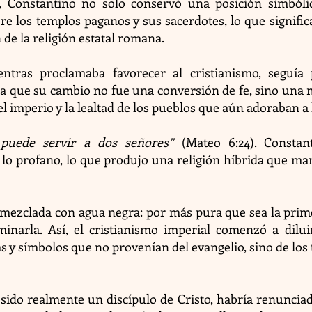
o, Constantino no solo conservó una posición simbóli
bre los templos paganos y sus sacerdotes, lo que signifi
 de la religión estatal romana.
entras proclamaba favorecer al cristianismo, seguía 
 que su cambio no fue una conversión de fe, sino una m
 imperio y la lealtad de los pueblos que aún adoraban a 
 puede servir a dos señores”
(Mateo 6:24). Constant
 lo profano, lo que produjo una religión híbrida que m
mezclada con agua negra: por más pura que sea la prime
inarla. Así, el cristianismo imperial comenzó a diluir
as y símbolos que no provenían del evangelio, sino de lo
sido realmente un discípulo de Cristo, habría renunciado