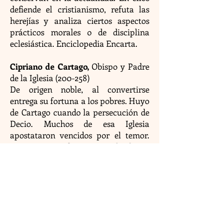
defiende el cristianismo, refuta las
herejías y analiza ciertos aspectos
prácticos morales o de disciplina
eclesiástica. Enciclopedia Encarta.
Cipriano de Cartago,
Obispo y Padre
de la Iglesia (200-258)
De origen noble, al convertirse
entrega su fortuna a los pobres. Huyo
de Cartago cuando la persecución de
Decio. Muchos de esa Iglesia
apostataron vencidos por el temor.
Entra en conflicto con el obispo
Esteban de Roma (Papa Esteban I,
según la Iglesia Católica), que
pretende inmiscuirse en asuntos de la
Iglesia de Cartago. En ese tiempo ya
se intentaba por parte de los obispos
de Roma tener primacía sobre los