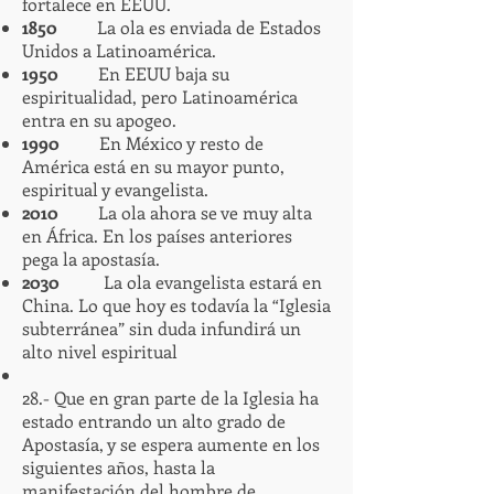
fortalece en EEUU.
1850
La ola es enviada de Estados
Unidos a Latinoamérica.
1950
En EEUU baja su
espiritualidad, pero Latinoamérica
entra en su apogeo.
1990
En México y resto de
América está en su mayor punto,
espiritual y evangelista.
2010
La ola ahora se ve muy alta
en África. En los países anteriores
pega la apostasía.
2030
La ola evangelista estará en
China. Lo que hoy es todavía la “Iglesia
subterránea” sin duda infundirá un
alto nivel espiritual
28.- Que en gran parte de la Iglesia ha
estado entrando un alto grado de
Apostasía, y se espera aumente en los
siguientes años, hasta la
manifestación del hombre de