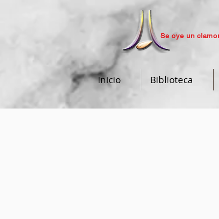
Se oye un clamor
Inicio
Biblioteca