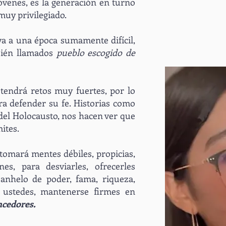
jóvenes, es la generación en turno
muy privilegiado.
va a una época sumamente difícil,
mbién llamados
pueblo escogido de
, tendrá retos muy fuertes, por lo
a defender su fe. Historias como
 del Holocausto, nos hacen ver que
ites.
tomará mentes débiles, propicias,
es, para desviarles, ofrecerles
r, anhelo de poder, fama, riqueza,
e ustedes, mantenerse firmes en
cedores.