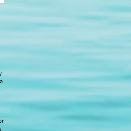
y
a
or
u