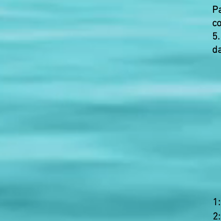
Pa
co
5
da
1
2