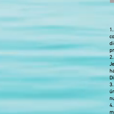
1
c
di
p
2.
J
h
Di
3.
ún
nu
4.
me