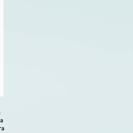
a
na
ra