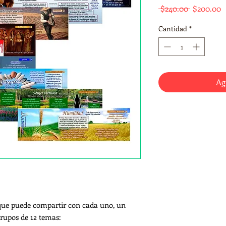
Precio
P
 $240.00 
$200.00
d
Cantidad
*
o
Ag
s que puede compartir con cada uno, un
rupos de 12 temas: