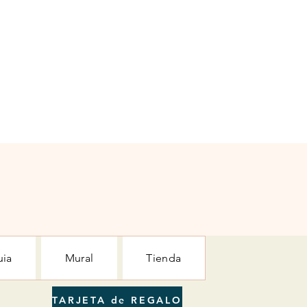
uia
Mural
Tienda
TARJETA de REGALO