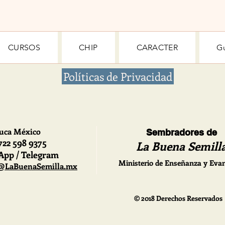
CURSOS
CHIP
CARACTER
G
Políticas de Privacidad
uca México
Sembradores de
 722
598 9375
La Buena Semill
pp / Telegram
Ministerio de Enseñanza y Eva
@LaBuenaSemilla.mx
© 2018 Derechos Reservados