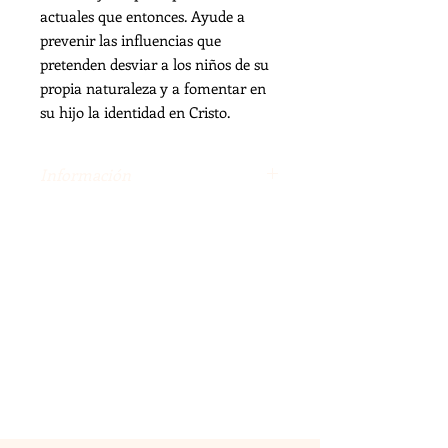
actuales que entonces. Ayude a
prevenir las influencias que
pretenden desviar a los niños de su
propia naturaleza y a fomentar en
su hijo la identidad en Cristo.
Información
Libro de 110 páginas, 14 x 21. Identidad
en Cristo contra ideología de género.
Aunque fue escrito en 2008, hoy sus
principios son mas actuales que
entonces. Ayude a prevenir las
influencias que pretenden desviar a
los niños de su propia naturaleza y a
fomentar en su hijo la identidad en
Cristo.