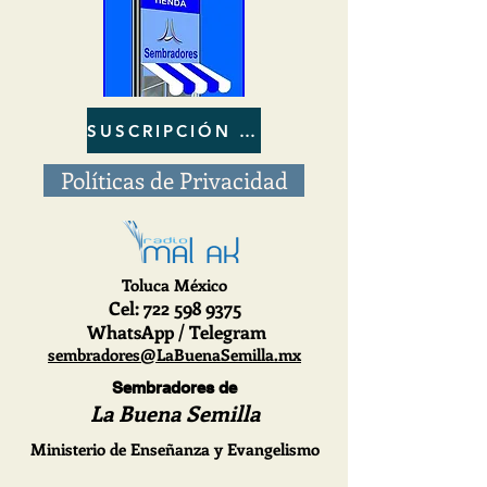
SUSCRIPCIÓN al BOLETIN
Políticas de Privacidad
Toluca México
Cel
: 722
598 9375
WhatsApp / Telegram
sembradores@LaBuenaSemilla.mx
Sembradores de
La Buena Semilla
Ministerio de Enseñanza y Evangelismo