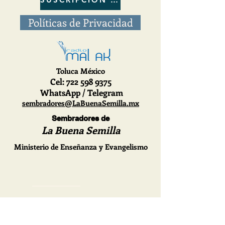
Políticas de Privacidad
Toluca México
Cel
: 722
598 9375
WhatsApp / Telegram
sembradores@LaBuenaSemilla.mx
Sembradores de
La Buena Semilla
Ministerio de Enseñanza y Evangelismo