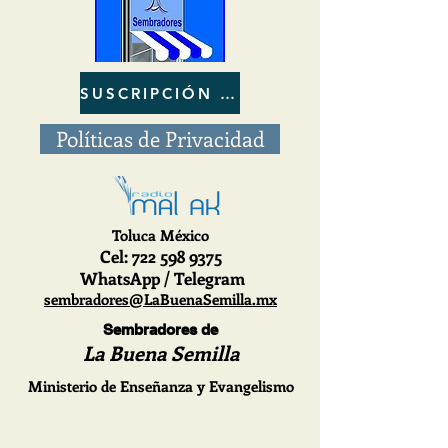
SUSCRIPCIÓN al BOLETIN
Políticas de Privacidad
Toluca México
Cel
: 722
598 9375
WhatsApp / Telegram
sembradores@LaBuenaSemilla.mx
Sembradores de
La Buena Semilla
Ministerio de Enseñanza y Evangelismo