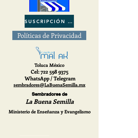
SUSCRIPCIÓN al BOLETIN
Políticas de Privacidad
Toluca México
Cel
: 722
598 9375
WhatsApp / Telegram
sembradores@LaBuenaSemilla.mx
Sembradores de
La Buena Semilla
Ministerio de Enseñanza y Evangelismo