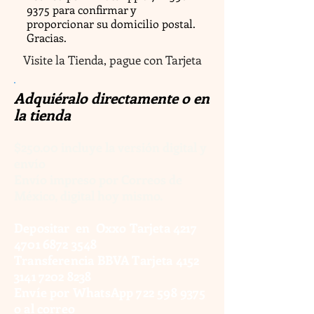
9375
para confirmar y
proporcionar su domicilio postal.
Gracias.
Visite la Tienda, pague con Tarjeta
Adquiéralo directamente o en
la tienda
$250.00 incluye la versión digital y
envío
Envío impreso por Correos de
México,
digital hoy mismo.
Depositar en Oxxo Tarjeta
4217
4701 6872 3548
Transferencia BBVA Tarjeta
4152
3141 7202 8238
Envíe por WhatsApp
722 598 9375
o al correo