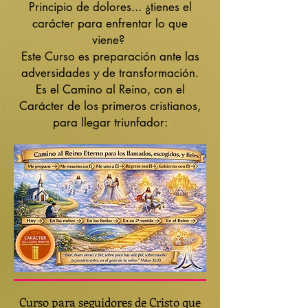
Principio de dolores... ¿tienes el
carácter para enfrentar lo que
viene?
Este Curso
es preparación ante las
adversidades y de transformación.
Es el Camino al Reino, con el
Carácter de los primeros cristianos,
para llegar triunfador:
Curso para seguidores de Cristo que