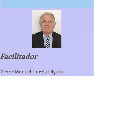
Facilitador
Víctor Manuel García Olguín
Director de Sembradores de la Buena
Semilla.
Más de 25 años preparando materiales de
enseñanza bíblica e histórica.
Autor del Mural Bíblico Histórico, Historia
de la Iglesia en videos y diversos materiales
de apoyo a pastores y maestros.
Certificado en estándares CONOCER/SEP,