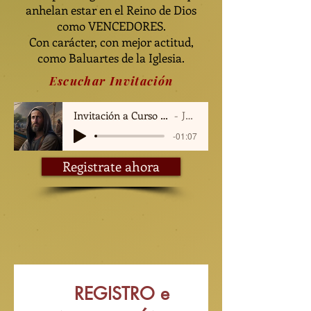
anhelan estar en el Reino de Dios
como VENCEDORES.
Con carácter, con mejor actitud,
como Baluartes de la Iglesia.
Escuchar Invitación
Invitación a Curso Carácter
Jorge
-01:07
Registrate ahora
	REGISTRO e 