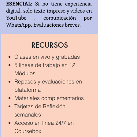
ESENCIAL
: Si no tiene experiencia
digital, solo texto impreso y videos en
YouTube . comunicación por
WhatsApp. Evaluaciones breves.
RECURSOS
Clases en vivo y grabadas
5 líneas de trabajo en 12
Módulos.
Repasos y evaluaciones en
plataforma
Materiales complementarios
Tarjetas de Reflexión
semanales
Acceso en línea 24/7 en
Coursebox