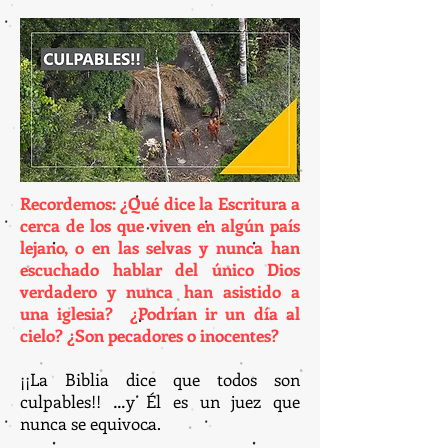
Recordemos: ¿Qué dice la Escritura a
cerca de los que viven en algún país
lejano, o en las selvas y nunca han
escuchado hablar del único Dios
verdadero y nunca han asistido a
una iglesia? ¿Podrían ir un día al
cielo? ¿Son pecadores o inocentes?
¡¡La Biblia dice que todos son
culpables!! …y Él es un juez que
nunca se equivoca.