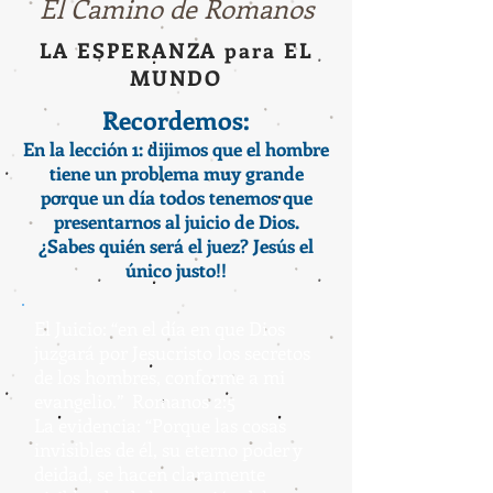
El Camino de Romanos
LA ESPERANZA para EL
MUNDO
Recordemos:
En la lección 1: dijimos que el hombre
tiene un problema muy grande
porque un día todos tenemos que
presentarnos al juicio de Dios.
¿Sabes quién será el juez? Jesús el
único justo!!
El Juicio: “en el día en que Dios
juzgará por Jesucristo los secretos
de los hombres, conforme a mi
evangelio.” Romanos 2:5
La evidencia: “Porque las cosas
invisibles de él, su eterno poder y
deidad, se hacen claramente