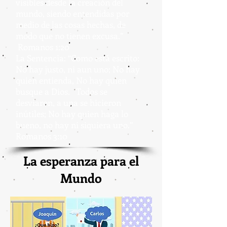
visibles desde la creación del
mundo, siendo entendidas por
medio de las cosas hechas, de
modo que no tienen excusa.”
Romanos 1:20
La Sentencia: “Como está escrito:
No hay justo, ni aun uno; No hay
quien entienda, No hay quien
busque a Dios. Todos se
desviaron, a una se hicieron
inútiles; No hay quien haga lo
bueno, no hay ni siquiera uno.”
Romanos 3:10
La esperanza para el
Mundo